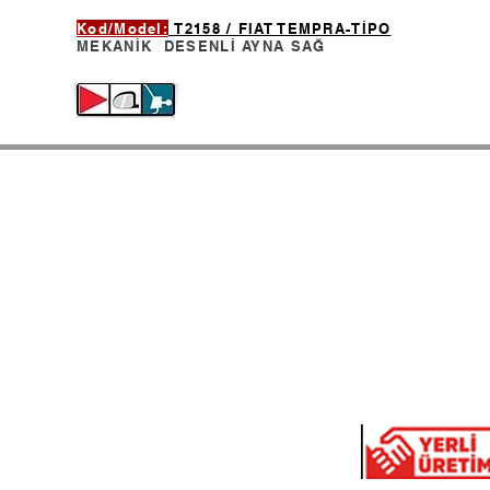
Kod/Model:
T2158 / FIAT TEMPRA-TİPO
MEKANİK DESENLİ AYNA
SAĞ
Oto Sanayi Sit. Yeşilce Mah.
Tel:0
Durgun Sk. No:11-9
Tel:0
4.levent / İstanbul
Fax:0