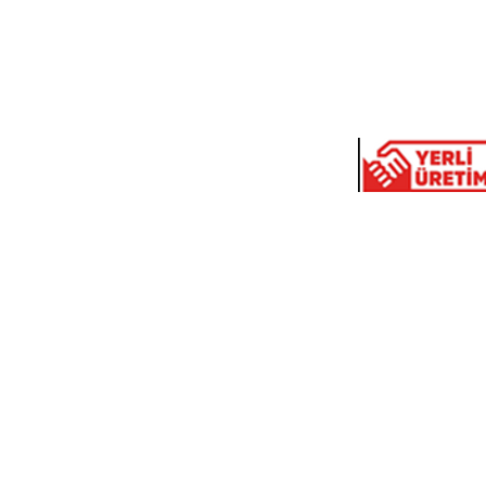
Oto Sanayi Sit. Yeşilce Mah.
Tel:0
Durgun Sk. No:11-9
Tel:0
4.levent / İstanbul
Fax:0